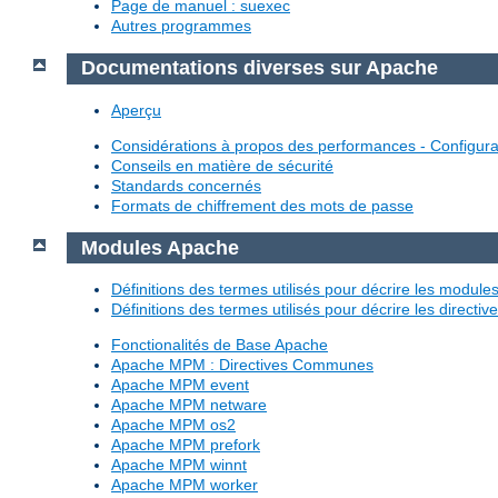
Page de manuel : suexec
Autres programmes
Documentations diverses sur Apache
Aperçu
Considérations à propos des performances - Configura
Conseils en matière de sécurité
Standards concernés
Formats de chiffrement des mots de passe
Modules Apache
Définitions des termes utilisés pour décrire les modul
Définitions des termes utilisés pour décrire les directi
Fonctionalités de Base Apache
Apache MPM : Directives Communes
Apache MPM event
Apache MPM netware
Apache MPM os2
Apache MPM prefork
Apache MPM winnt
Apache MPM worker