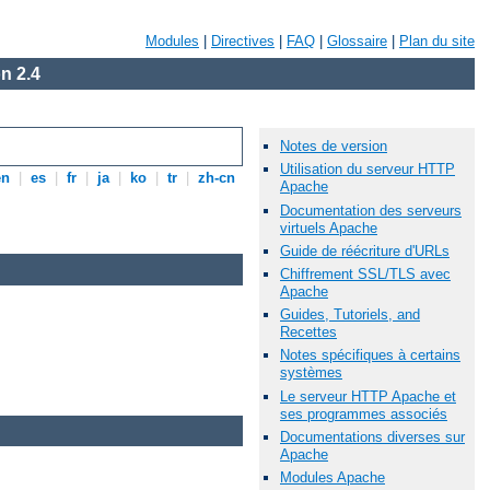
Modules
|
Directives
|
FAQ
|
Glossaire
|
Plan du site
n 2.4
Notes de version
Utilisation du serveur HTTP
en
|
es
|
fr
|
ja
|
ko
|
tr
|
zh-cn
Apache
Documentation des serveurs
virtuels Apache
Guide de réécriture d'URLs
Chiffrement SSL/TLS avec
Apache
Guides, Tutoriels, and
Recettes
Notes spécifiques à certains
systèmes
Le serveur HTTP Apache et
ses programmes associés
Documentations diverses sur
Apache
Modules Apache