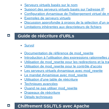
Serveurs virtuels basés sur le nom
Support des serveurs virtuels basés sur l'adresse IP
Configuration dynamique de l'hébergement virtuel de
Exemples de serveurs virtuels
Discussion approfondie à propos de la sélection d'un se
Limitations inhérentes aux descripteurs de fichiers
Guide de réécriture d'URLs
Survol
Documentation de référence de mod_rewrite
Introduction à l'utilisation des expressions rationnelle
Utilisation de mod_rewrite pour les redirections et la 
Utilisation de mod_rewrite pour le contrôle d'accès
Les serveurs virtuels dynamique avec mod_rewrite
Le mandat dynamique avec mod_rewrite
Utilisation d'une table de réécriture
Techniques avancées
Quand ne pas utiliser mod_rewrite
Drapeaux de réécriture
Détails techniques
Chiffrement SSL/TLS avec Apache