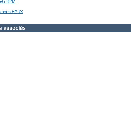
uets RPM
es sous HPUX
s associés