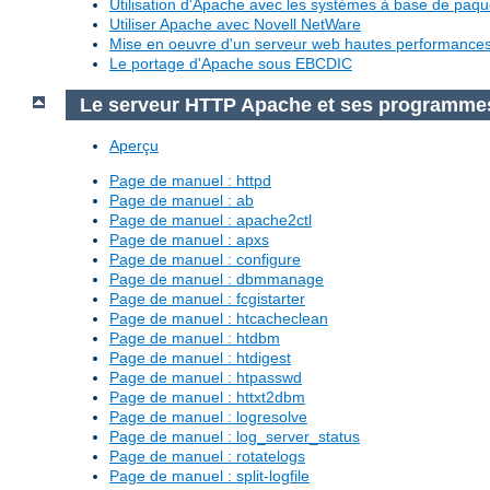
Utilisation d'Apache avec les systèmes à base de paq
Utiliser Apache avec Novell NetWare
Mise en oeuvre d'un serveur web hautes performanc
Le portage d'Apache sous EBCDIC
Le serveur HTTP Apache et ses programme
Aperçu
Page de manuel : httpd
Page de manuel : ab
Page de manuel : apache2ctl
Page de manuel : apxs
Page de manuel : configure
Page de manuel : dbmmanage
Page de manuel : fcgistarter
Page de manuel : htcacheclean
Page de manuel : htdbm
Page de manuel : htdigest
Page de manuel : htpasswd
Page de manuel : httxt2dbm
Page de manuel : logresolve
Page de manuel : log_server_status
Page de manuel : rotatelogs
Page de manuel : split-logfile