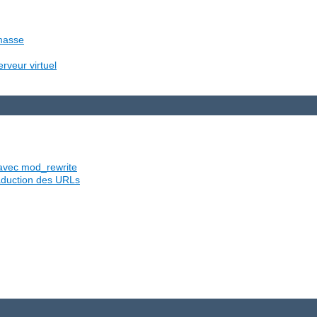
 masse
rveur virtuel
s avec mod_rewrite
traduction des URLs