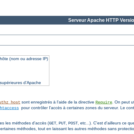
Serveur Apache HTTP Versio
'hôte (nom ou adresse IP)
t supérieures d'Apache
sont enregistrés à l'aide de la directive
. On peut ut
uthz_host
Require
pour contrôler l'accès à certaines zones du serveur. Le cont
htaccess
utes les méthodes d'accès (
,
,
, etc...). C'est d'ailleurs ce 
GET
PUT
POST
certaines méthodes, tout en laissant les autres méthodes sans protectio