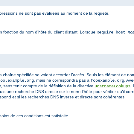
pressions ne sont pas évaluées au moment de la requête.
n fonction du nom d'hôte du client distant. Lorsque
Require host
no
a chaîne spécifiée se voient accorder l'accès. Seuls les élément de n
, mais ne correspondra pas à
. Ave
foo.example.org
fooexample.org
 sans tenir compte de la définition de la directive
.
HostnameLookups
puis une recherche DNS directe sur le nom d'hôte pour vérifier qu'il cor
espond et si les recherches DNS inverse et directe sont cohérentes.
oins de ces conditions est satisfaite :