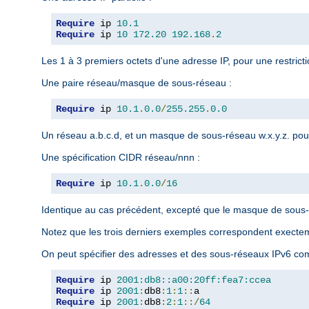
Require
 ip 
10.1
Require
 ip 
10
172.20
192.168
.
2
Les 1 à 3 premiers octets d'une adresse IP, pour une restrict
Une paire réseau/masque de sous-réseau :
Require
 ip 
10.1
.
0.0
/
255.255
.
0.0
Un réseau a.b.c.d, et un masque de sous-réseau w.x.y.z. pour
Une spécification CIDR réseau/nnn :
Require
 ip 
10.1
.
0.0
/
16
Identique au cas précédent, excepté que le masque de sous-r
Notez que les trois derniers exemples correspondent exect
On peut spécifier des adresses et des sous-réseaux IPv6 com
Require
 ip 
2001:db8::a00:20ff:fea7:ccea
Require
 ip 
2001
:
db8
:
1
:
1
::
Require
 ip 
2001
:
db8
:
2
:
1
::/
64