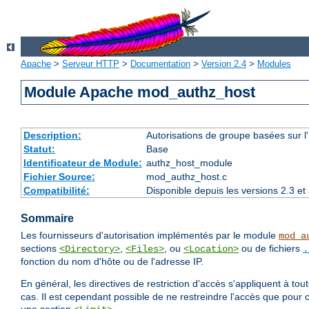
Apache
>
Serveur HTTP
>
Documentation
>
Version 2.4
>
Modules
Module Apache mod_authz_host
Description:
Autorisations de groupe basées sur l
Statut:
Base
Identificateur de Module:
authz_host_module
Fichier Source:
mod_authz_host.c
Compatibilité:
Disponible depuis les versions 2.3 e
Sommaire
Les fournisseurs d'autorisation implémentés par le module
mod_a
sections
,
, ou
ou de fichiers
<Directory>
<Files>
<Location>
.
fonction du nom d'hôte ou de l'adresse IP.
En général, les directives de restriction d'accès s'appliquent à to
cas. Il est cependant possible de ne restreindre l'accès que pour 