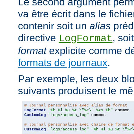
Le second argument perme
va être écrit dans le fichie
contenir soit un
alias
prédé
directive
, so
LogFormat
format
explicite comme déc
formats de journaux
.
Par exemple, les deux blo
suivants produisent le mê
# Journal personnalisé avec alias de format
LogFormat
"%h %l %u %t \"%r\" %>s %b"
CustomLog
"logs/access_log"
 common

# Journal personnalisé avec chaîne de format 
CustomLog
"logs/access_log"
"%h %l %u %t \"%r