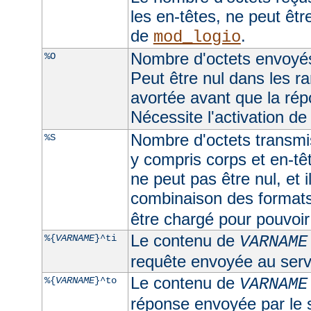
les en-têtes, ne peut être
de
.
mod_logio
Nombre d'octets envoyés
%O
Peut être nul dans les r
avortée avant que la rép
Nécessite l'activation d
Nombre d'octets transmis
%S
y compris corps et en-t
ne peut pas être nul, et 
combinaison des format
être chargé pour pouvoir 
Le contenu de
%{
VARNAME
}^ti
VARNAME
requête envoyée au serv
Le contenu de
%{
VARNAME
}^to
VARNAME
réponse envoyée par le 