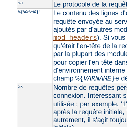
Le protocole de la requê
%H
Le contenu des lignes d'
%{
NOMVAR
}i
requête envoyée au serv
ajoutés par d'autres mo
). Si vous
mod_headers
qu'était l'en-tête de la r
par la plupart des module
pour copier l'en-tête dan
d'environnement interne e
champ
dé
%{
VARNAME
}e
Nombre de requêtes pers
%k
connexion. Interessant si
utilisée ; par exemple, '1
après la requête initiale, 
autrement, il s'agit toujo