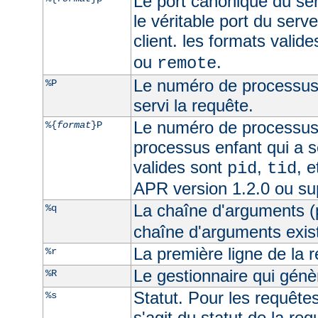
Le port canonique du ser
le véritable port du serve
client. les formats valid
ou
.
remote
Le numéro de processus 
%P
servi la requête.
Le numéro de processus
%{
format
}P
processus enfant qui a s
valides sont
,
, 
pid
tid
APR version 1.2.0 ou su
La chaîne d'arguments (
%q
chaîne d'arguments exist
La première ligne de la 
%r
Le gestionnaire qui génèr
%R
Statut. Pour les requêtes 
%s
s'agit du statut de la req