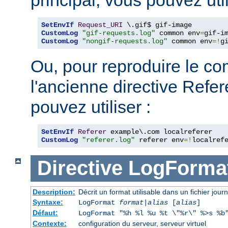
SetEnvIf
Request_URI
CustomLog
"gif-requests.log"
 common env
=
CustomLog
"nongif-requests.log"
 common env
=!
g
Ou, pour reproduire le c
l'ancienne directive Refe
pouvez utiliser :
SetEnvIf
Referer
CustomLog
"referer.log"
 referer env
=!
localref
Directive
LogForma
Description:
Décrit un format utilisable dans un fichier journ
Syntaxe:
LogFormat
format
|
alias
[
alias
]
Défaut:
LogFormat "%h %l %u %t \"%r\" %>s %b
Contexte:
configuration du serveur, serveur virtuel