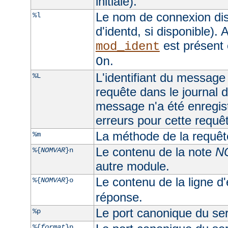
initiale).
Le nom de connexion dis
%l
d'identd, si disponible). A
est présent 
mod_ident
.
On
L'identifiant du message 
%L
requête dans le journal d
message n'a été enregist
erreurs pour cette requê
La méthode de la requêt
%m
Le contenu de la note
N
%{
NOMVAR
}n
autre module.
Le contenu de la ligne d
%{
NOMVAR
}o
réponse.
Le port canonique du ser
%p
%{
format
}p