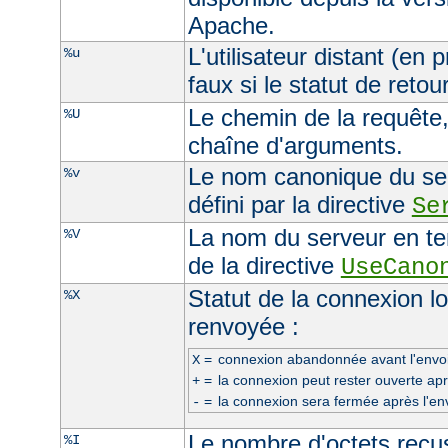
Apache.
L'utilisateur distant (en
%u
faux si le statut de retour
Le chemin de la requête, 
%U
chaîne d'arguments.
Le nom canonique du serv
%v
défini par la directive
Se
La nom du serveur en ten
%V
de la directive
UseCano
Statut de la connexion l
%X
renvoyée :
=
connexion abandonnée avant l'envoi
X
=
la connexion peut rester ouverte apr
+
=
la connexion sera fermée après l'en
-
Le nombre d'octets reçus
%I