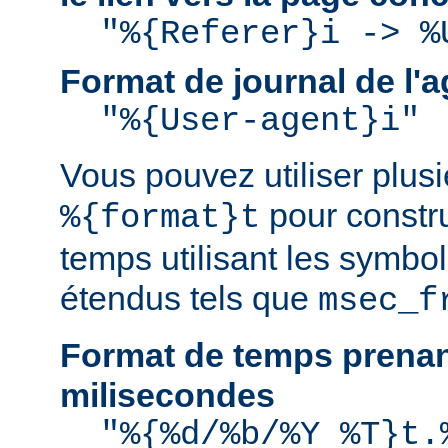
"%{Referer}i -> %
Format de journal de l'a
"%{User-agent}i"
Vous pouvez utiliser plusie
pour constru
%{format}t
temps utilisant les symbo
étendus tels que
msec_f
Format de temps prenan
milisecondes
"%{%d/%b/%Y %T}t.