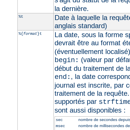
la dernière.
Date à laquelle la requê
%t
anglais standard)
La date, sous la forme sp
%{
format
}t
devrait être au format é
(éventuellement localisé
(valeur par défau
begin:
début du traitement de l
, la date correspo
end:
journal est inscrite, par 
traitement de la requête
supportés par
strftim
sont aussi disponibles :
nombre de secondes depui
sec
nombre de millisecondes d
msec