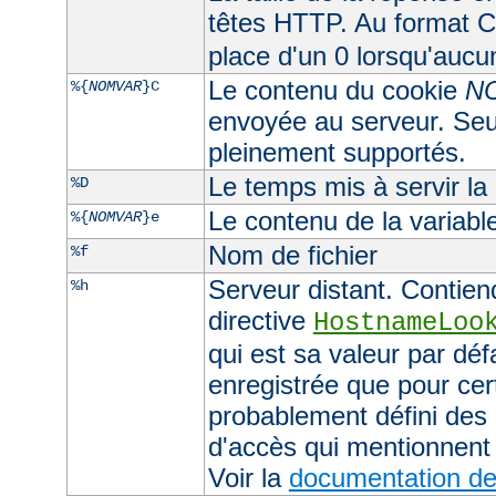
têtes HTTP. Au format CL
place d'un 0 lorsqu'aucu
Le contenu du cookie
N
%{
NOMVAR
}C
envoyée au serveur. Seul
pleinement supportés.
Le temps mis à servir la
%D
Le contenu de la variab
%{
NOMVAR
}e
Nom de fichier
%f
Serveur distant. Contiend
%h
directive
HostnameLoo
qui est sa valeur par déf
enregistrée que pour cer
probablement défini des 
d'accès qui mentionnent 
Voir la
documentation de