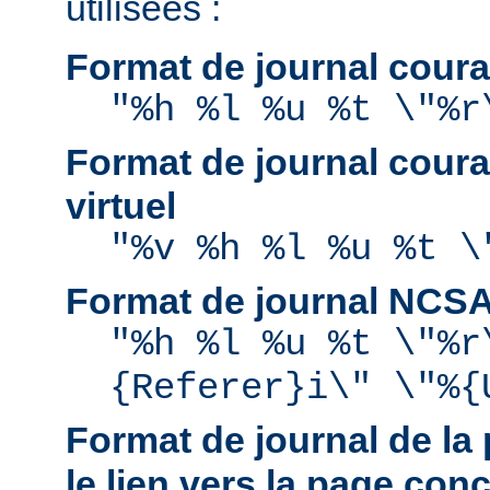
utilisées :
Format de journal coura
"%h %l %u %t \"%r
Format de journal coura
virtuel
"%v %h %l %u %t \
Format de journal NCS
"%h %l %u %t \"%r
{Referer}i\" \"%{
Format de journal de la 
le lien vers la page con