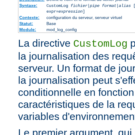
Syntaxe:
CustomLog
fichier
|
pipe
format
|
alias
[
expr=
expression
]
Contexte:
configuration du serveur, serveur virtuel
Statut:
Base
Module:
mod_log_config
La directive
p
CustomLog
la journalisation des req
serveur. Un format de journ
la journalisation peut s'e
conditionnelle en fonctio
caractéristiques de la req
variables d'environnemen
Le premier argument, qui 