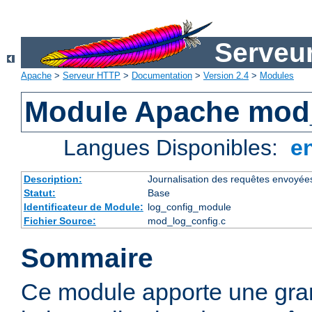
Serveu
Apache
>
Serveur HTTP
>
Documentation
>
Version 2.4
>
Modules
Module Apache mod
Langues Disponibles:
e
Description:
Journalisation des requêtes envoyée
Statut:
Base
Identificateur de Module:
log_config_module
Fichier Source:
mod_log_config.c
Sommaire
Ce module apporte une gra