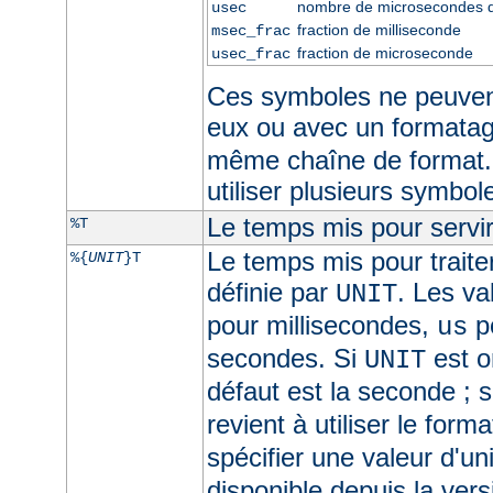
nombre de microsecondes 
usec
fraction de milliseconde
msec_frac
fraction de microseconde
usec_frac
Ces symboles ne peuven
eux ou avec un formata
même chaîne de format.
utiliser plusieurs symbo
Le temps mis pour servir
%T
Le temps mis pour traite
%{
UNIT
}T
définie par
. Les va
UNIT
pour millisecondes,
p
us
secondes. Si
est om
UNIT
défaut est la seconde ; s
revient à utiliser le form
spécifier une valeur d'un
disponible depuis la ver