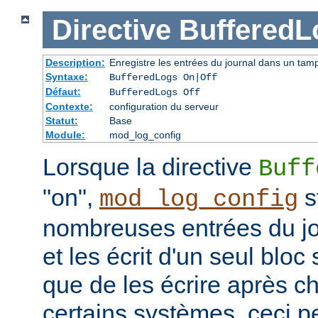
Directive
BufferedL
Description:
Enregistre les entrées du journal dans un tam
Syntaxe:
BufferedLogs On|Off
Défaut:
BufferedLogs Off
Contexte:
configuration du serveur
Statut:
Base
Module:
mod_log_config
Lorsque la directive
Buff
"on",
s
mod_log_config
nombreuses entrées du j
et les écrit d'un seul bloc 
que de les écrire après c
certains systèmes, ceci p