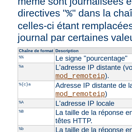
même sont journalisées e
directives "
" dans la cha
%
celles-ci étant remplacées
journal par certaines val
Chaîne de format
Description
Le signe "pourcentage"
%%
L'adresse IP distante (vo
%a
).
mod_remoteip
Adresse IP distante de l
%{c}a
)
mod_remoteip
L'adresse IP locale
%A
La taille de la réponse e
%B
têtes HTTP.
La taille de la réponse e
%b