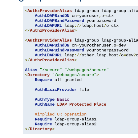
<
AuthzProviderAlias
 ldap-group ldap-group-ali
AuthLDAPBindDN
 cn
=
youruser
,
o
=
ctx

AuthLDAPBindPassword
 yourpassword

AuthLDAPURL
 ldap
://
ldap
.
host
/
o
=
</
AuthzProviderAlias
>
<
AuthzProviderAlias
 ldap-group ldap-group-ali
AuthLDAPBindDN
 cn
=
yourotheruser
,
o
=
dev

AuthLDAPBindPassword
 yourotherpassword

AuthLDAPURL
 ldap
://
other
.
ldap
.
host
/
o
=
dev
?
</
AuthzProviderAlias
>
Alias
"/secure"
"/webpages/secure"
<
Directory
"/webpages/secure"
>
Require
 all granted

AuthBasicProvider
 file

AuthType
Basic
AuthName
LDAP_Protected_Place
#implied OR operation
Require
 ldap-group-alias1

Require
</
Directory
>