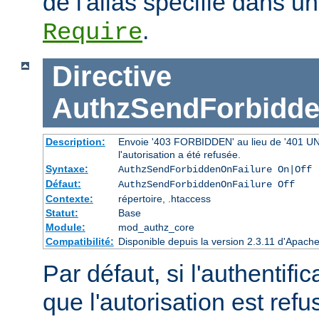
de l'alias spécifié dans un
.
Require
Directive
AuthzSendForbidde
Description:
Envoie '403 FORBIDDEN' au lieu de '401 UNAU
l'autorisation a été refusée.
Syntaxe:
AuthzSendForbiddenOnFailure On|Off
Défaut:
AuthzSendForbiddenOnFailure Off
Contexte:
répertoire, .htaccess
Statut:
Base
Module:
mod_authz_core
Compatibilité:
Disponible depuis la version 2.3.11 d'Apac
Par défaut, si l'authentific
que l'autorisation est r