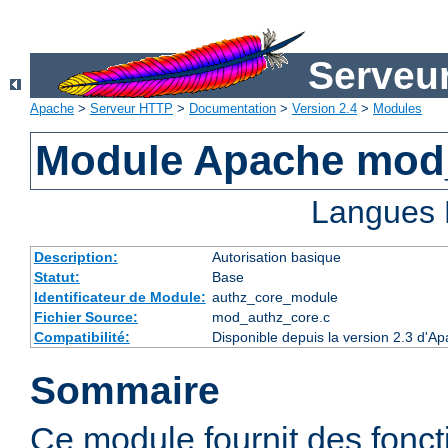
Serveu
Apache
>
Serveur HTTP
>
Documentation
>
Version 2.4
>
Modules
Module Apache mod
Langues 
Description:
Autorisation basique
Statut:
Base
Identificateur de Module:
authz_core_module
Fichier Source:
mod_authz_core.c
Compatibilité:
Disponible depuis la version 2.3 d'
Sommaire
Ce module fournit des fonct