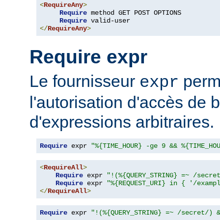
<
RequireAny
>
Require
 method GET POST OPTIONS

Require
</
RequireAny
>
Require expr
Le fournisseur
perme
expr
l'autorisation d'accès de 
d'expressions arbitraires.
Require
 expr 
"%{TIME_HOUR} -ge 9 && %{TIME_HO
<
RequireAll
>
Require
 expr 
"!(%{QUERY_STRING} =~ /secre
Require
 expr 
"%{REQUEST_URI} in { '/examp
</
RequireAll
>
Require
 expr 
"!(%{QUERY_STRING} =~ /secret/) 