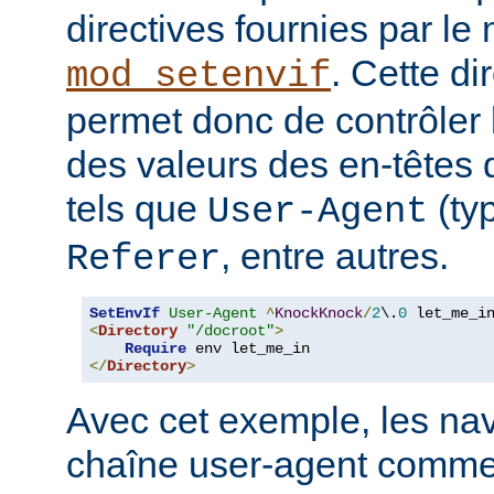
directives fournies par le
. Cette di
mod_setenvif
permet donc de contrôler 
des valeurs des en-têtes
tels que
(ty
User-Agent
, entre autres.
Referer
SetEnvIf
User-Agent
^
KnockKnock
/
2
\.
0
<
Directory
"/docroot"
>
Require
</
Directory
>
Avec cet exemple, les nav
chaîne user-agent comme