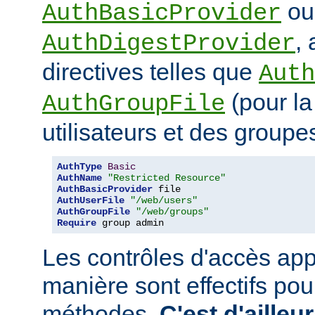
ou
AuthBasicProvider
,
AuthDigestProvider
directives telles que
Auth
(pour la
AuthGroupFile
utilisateurs et des groupe
AuthType
Basic
AuthName
"Restricted Resource"
AuthBasicProvider
AuthUserFile
"/web/users"
AuthGroupFile
"/web/groups"
Require
 group admin
Les contrôles d'accès app
manière sont effectifs po
méthodes.
C'est d'ailleu