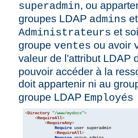
, ou apparte
superadmin
groupes LDAP
et
admins
et soi
Administrateurs
groupe
ou avoir
ventes
valeur de l'attribut LDAP
pouvoir accéder à la ressou
doit appartenir ni au gro
groupe LDAP
Employés
<
Directory
"/www/mydocs"
>
<
RequireAll
>
<
RequireAny
>
Require
 user superadmin

<
RequireAll
>
Require
 group admins
