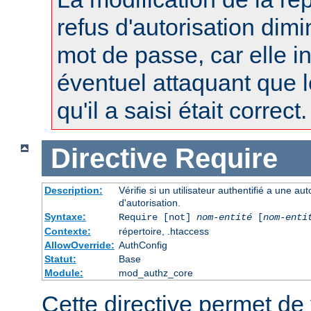
refus d'autorisation dimi
mot de passe, car elle i
éventuel attaquant que 
qu'il a saisi était correct.
Directive
Require
Description:
Vérifie si un utilisateur authentifié a une a
d'autorisation.
Syntaxe:
Require [not]
nom-entité
[
nom-enti
Contexte:
répertoire, .htaccess
AllowOverride:
AuthConfig
Statut:
Base
Module:
mod_authz_core
Cette directive permet de v