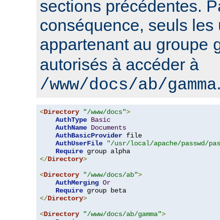
sections précédentes. P
conséquence, seuls les u
appartenant au groupe
autorisés à accéder à
/www/docs/ab/gamma
<
Directory
"/www/docs"
>
AuthType
Basic
AuthName
Documents
AuthBasicProvider
 file

AuthUserFile
"/usr/local/apache/passwd/pa
Require
</
Directory
>
<
Directory
"/www/docs/ab"
>
AuthMerging
Or
Require
</
Directory
>
<
Directory
"/www/docs/ab/gamma"
>