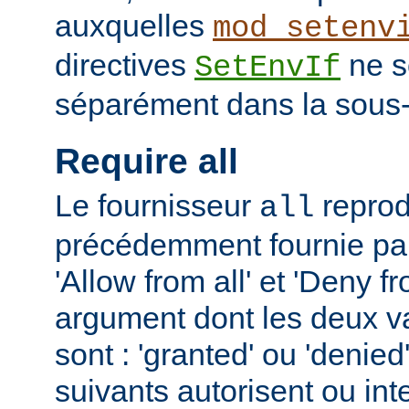
auxquelles
mod_setenv
directives
ne s
SetEnvIf
séparément dans la sous-
Require all
Le fournisseur
reprodu
all
précédemment fournie par 
'Allow from all' et 'Deny fr
argument dont les deux v
sont : 'granted' ou 'denie
suivants autorisent ou int