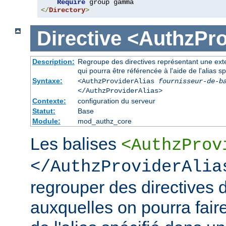
Require
</
Directory
>
Directive
<AuthzPro
Description:
Regroupe des directives représentant une exte
qui pourra être référencée à l'aide de l'alias sp
Syntaxe:
<AuthzProviderAlias
fournisseur-de-b
</AuthzProviderAlias>
Contexte:
configuration du serveur
Statut:
Base
Module:
mod_authz_core
Les balises
<AuthzProv
</AuthzProviderAlia
regrouper des directives d
auxquelles on pourra faire