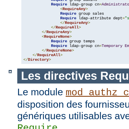
Require
 ldap-group cn
=
Administrat
<
RequireAny
>
Require
 group sales

Require
 ldap-attribute dept
=
"
</
RequireAny
>
</
RequireAll
>
</
RequireAny
>
<
RequireNone
>
Require
 group temps

Require
 ldap-group cn
=
Temporary
E
</
RequireNone
>
</
RequireAll
>
</
Directory
>
Les directives Requ
Le module
mod_authz_c
disposition des fournisseu
génériques utilisables ave
.
Require