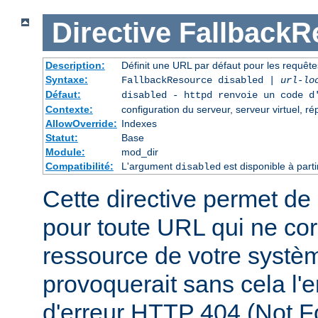
Directive
FallbackR
Description:
Définit une URL par défaut pour les requêtes
Syntaxe:
FallbackResource disabled |
url-lo
Défaut:
disabled - httpd renvoie un code d
Contexte:
configuration du serveur, serveur virtuel, ré
AllowOverride:
Indexes
Statut:
Base
Module:
mod_dir
Compatibilité:
L'argument
est disponible à part
disabled
Cette directive permet de 
pour toute URL qui ne co
ressource de votre système
provoquerait sans cela l'
d'erreur HTTP 404 (Not F