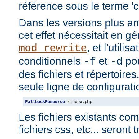
référence sous le terme 'co
Dans les versions plus an
cet effet nécessitait en gé
, et l'utilis
mod_rewrite
conditionnels
et
pou
-f
-d
des fichiers et répertoire
seule ligne de configurati
FallbackResource
/
index
.
php
Les fichiers existants c
fichiers css, etc... seront