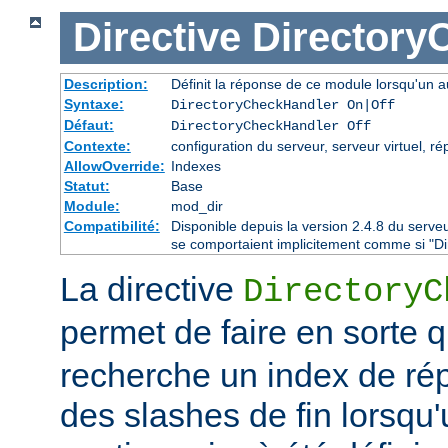
Directive
Directory
Description:
Définit la réponse de ce module lorsqu'un au
Syntaxe:
DirectoryCheckHandler On|Off
Défaut:
DirectoryCheckHandler Off
Contexte:
configuration du serveur, serveur virtuel, ré
AllowOverride:
Indexes
Statut:
Base
Module:
mod_dir
Compatibilité:
Disponible depuis la version 2.4.8 du serv
se comportaient implicitement comme si "Di
La directive
DirectoryC
permet de faire en sorte 
recherche un index de rép
des slashes de fin lorsqu'