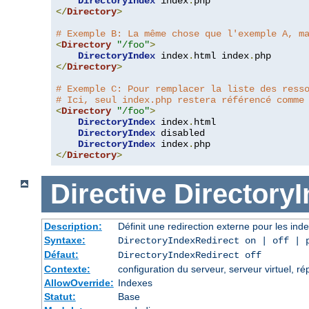
DirectoryIndex
 index
.
</
Directory
>
# Exemple B: La même chose que l'exemple A, m
<
Directory
"/foo"
>
DirectoryIndex
 index
.
html index
.
</
Directory
>
# Exemple C: Pour remplacer la liste des ress
# Ici, seul index.php restera référencé comme
<
Directory
"/foo"
>
DirectoryIndex
 index
.
html

DirectoryIndex
 disabled

DirectoryIndex
 index
.
</
Directory
>
Directive
Directory
Description:
Définit une redirection externe pour les inde
Syntaxe:
DirectoryIndexRedirect on | off | 
Défaut:
DirectoryIndexRedirect off
Contexte:
configuration du serveur, serveur virtuel, ré
AllowOverride:
Indexes
Statut:
Base