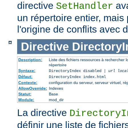
directive
ava
SetHandler
un répertoire entier, mais
l'origine de conflits avec
Directive
Directory
Description:
Liste des fichiers ressources à rechercher l
répertoire
Syntaxe:
DirectoryIndex disabled |
url loca
Défaut:
DirectoryIndex index.html
Contexte:
configuration du serveur, serveur virtuel, ré
AllowOverride:
Indexes
Statut:
Base
Module:
mod_dir
La directive
DirectoryI
définir une liste de fichie