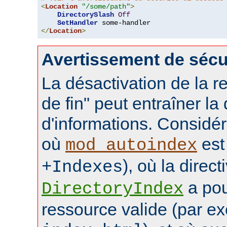
<
Location
"/some/path"
>
DirectorySlash
Off
SetHandler
</
Location
>
Avertissement de sécu
La désactivation de la re
de fin" peut entraîner la
d'informations. Considér
où
est 
mod_autoindex
), où la direct
+Indexes
a pou
DirectoryIndex
ressource valide (par e