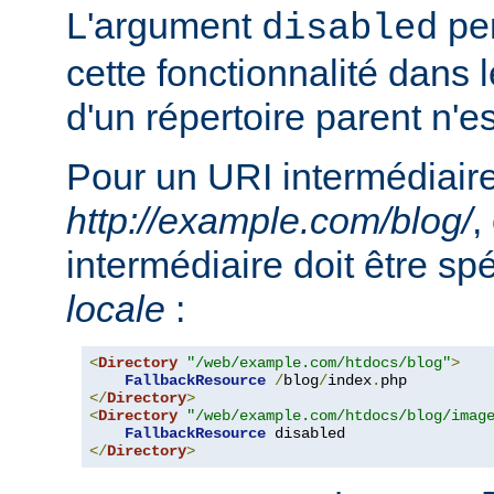
L'argument
per
disabled
cette fonctionnalité dans l
d'un répertoire parent n'e
Pour un URI intermédiaire
http://example.com/blog/
,
intermédiaire doit être sp
locale
:
<
Directory
"/web/example.com/htdocs/blog"
>
FallbackResource
/
blog
/
index
.
</
Directory
>
<
Directory
"/web/example.com/htdocs/blog/imag
FallbackResource
</
Directory
>