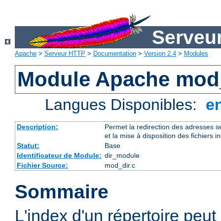
Serveu
Apache
>
Serveur HTTP
>
Documentation
>
Version 2.4
>
Modules
Module Apache mod
Langues Disponibles:
e
Description:
Permet la redirection des adresses se
et la mise à disposition des fichiers i
Statut:
Base
Identificateur de Module:
dir_module
Fichier Source:
mod_dir.c
Sommaire
L'index d'un répertoire peut