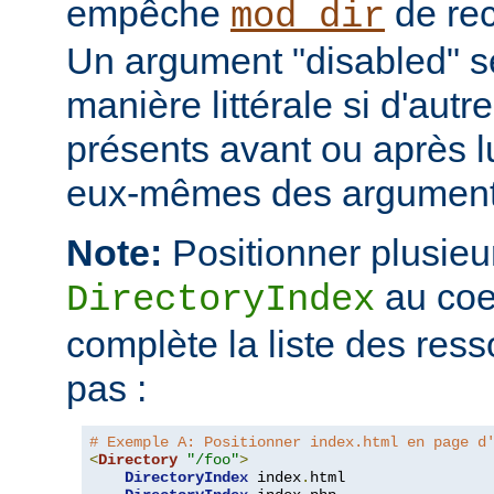
empêche
de rec
mod_dir
Un argument "disabled" se
manière littérale si d'aut
présents avant ou après l
eux-mêmes des arguments
Note:
Positionner plusieur
au coe
DirectoryIndex
complète la liste des ress
pas :
# Exemple A: Positionner index.html en page d
<
Directory
"/foo"
>
DirectoryIndex
 index
.
html
