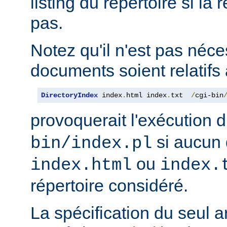
listing du répertoire si la
pas.
Notez qu'il n'est pas néce
documents soient relatifs 
DirectoryIndex
 index
.
html index
.
txt  
/
cgi-bin
provoquerait l'exécution 
si aucun 
bin/index.pl
ou
index.html
index.
répertoire considéré.
La spécification du seul 