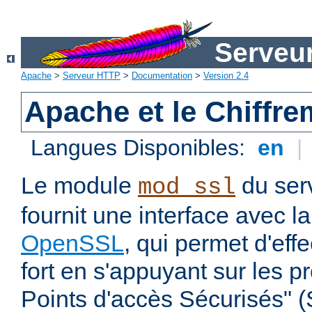
Serveu
Apache
>
Serveur HTTP
>
Documentation
>
Version 2.4
Apache et le Chiffr
Langues Disponibles:
en
|
Le module
du ser
mod_ssl
fournit une interface avec l
OpenSSL
, qui permet d'eff
fort en s'appuyant sur les 
Points d'accès Sécurisés" 