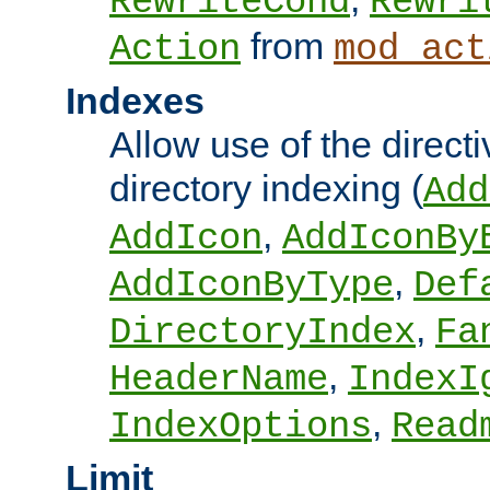
RewriteCond
Rewri
from
Action
mod_act
Indexes
Allow use of the directi
directory indexing (
Add
,
AddIcon
AddIconBy
,
AddIconByType
Def
,
DirectoryIndex
Fa
,
HeaderName
IndexI
,
IndexOptions
Read
Limit