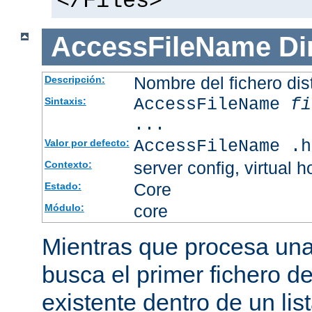
</Files>
AccessFileName
Di
Nombre del fichero dis
Descripción:
AccessFileName
fi
Sintaxis:
...
AccessFileName .h
Valor por defecto:
server config, virtual h
Contexto:
Core
Estado:
core
Módulo:
Mientras que procesa una 
busca el primer fichero d
existente dentro de un li