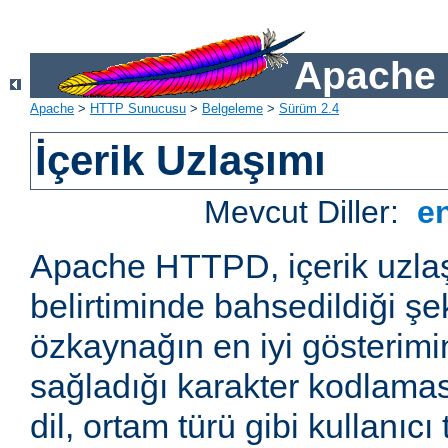
Apache 
Apache
>
HTTP Sunucusu
>
Belgeleme
>
Sürüm 2.4
İçerik Uzlaşımı
Mevcut Diller:
e
Apache HTTPD, içerik uzla
belirtiminde bahsedildiği şek
özkaynağın en iyi gösterimin
sağladığı karakter kodlamas
dil, ortam türü gibi kullanıcı