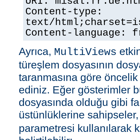
URI: misal.fr.de.ht
Content-type:
text/html;charset=i
Content-language: f
Ayrıca,
etkin
MultiViews
türeşlem dosyasının dosya
taranmasına göre öncelik 
ediniz. Eğer gösterimler 
dosyasında olduğu gibi fa
üstünlüklerine sahipseler
parametresi kullanılarak 