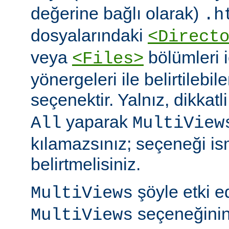
değerine bağlı olarak)
.h
dosyalarındaki
<Direct
veya
bölümleri 
<Files>
yönergeleri ile belirtilebil
seçenektir. Yalnız, dikkatl
yaparak
All
MultiView
kılamazsınız; seçeneği is
belirtmelisiniz.
şöyle etki 
MultiViews
seçeneğinin
MultiViews