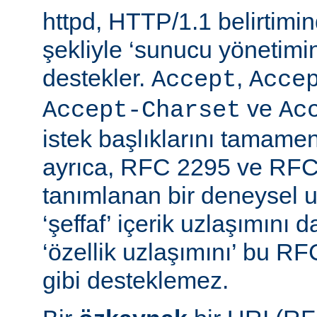
httpd, HTTP/1.1 belirtimi
şekliyle ‘sunucu yönetimin
destekler.
,
Accept
Acce
ve
Accept-Charset
Ac
istek başlıklarını tamamen
ayrıca, RFC 2295 ve RFC
tanımlanan bir deneysel u
‘şeffaf’ içerik uzlaşımını 
‘özellik uzlaşımını’ bu RF
gibi desteklemez.