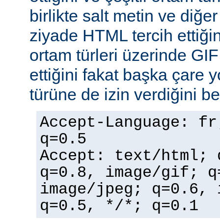
birlikte salt metin ve diğe
ziyade HTML tercih ettiğin
ortam türleri üzerinde GI
ettiğini fakat başka çare 
türüne de izin verdiğini bel
Accept-Language: fr
q=0.5
Accept: text/html; 
q=0.8, image/gif; q
image/jpeg; q=0.6, 
q=0.5, */*; q=0.1