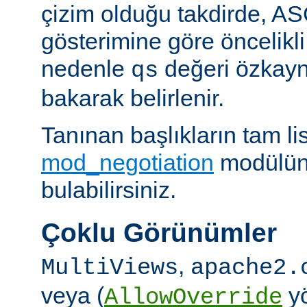
çizim olduğu takdirde, AS
gösterimine göre öncelikli
nedenle
değeri özkay
qs
bakarak belirlenir.
Tanınan başlıkların tam lis
mod_negotiation
modülün
bulabilirsiniz.
Çoklu Görünümler
,
MultiViews
apache2.
veya (
yö
AllowOverride