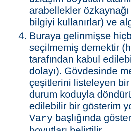
arabellekler özkaynağ
bilgiyi kullanırlar) ve al
Buraya gelinmişse hiçb
seçilmemiş demektir (hi
tarafından kabul edile
dolayı). Gövdesinde m
çeşitlerini listeleyen 
durum koduyla döndürül
edilebilir bir gösterim 
başlığında gösteri
Vary
boyutları belirtilir.