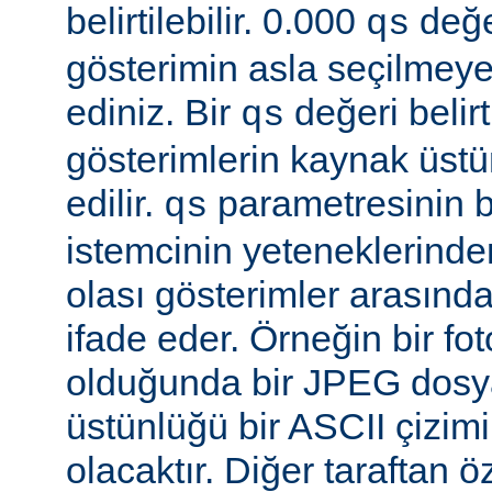
belirtilebilir. 0.000
değe
qs
gösterimin asla seçilmeye
ediniz. Bir
değeri belir
qs
gösterimlerin kaynak üst
edilir.
parametresinin be
qs
istemcinin yeteneklerinde
olası gösterimler arasında
ifade eder. Örneğin bir f
olduğunda bir JPEG dosy
üstünlüğü bir ASCII çizi
olacaktır. Diğer taraftan 