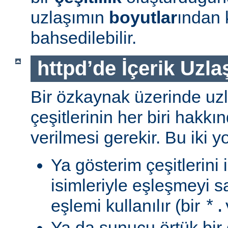
uzlaşımın
boyutlar
ından 
bahsedilebilir.
httpd’de İçerik Uzla
Bir özkaynak üzerinde uzl
çeşitlerinin her biri hakk
verilmesi gerekir. Bu iki yo
Ya gösterim çeşitlerini
isimleriyle eşleşmeyi s
eşlemi kullanılır (bir
*.
Ya da sunucu örtük bir 