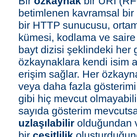
Bir
özkaynak
bir URI (RF
betimlenen kavramsal bir 
bir HTTP sunucusu, ortam 
kümesi, kodlama ve saire 
bayt dizisi şeklindeki her 
özkaynaklara kendi isim a
erişim sağlar. Her özkayn
veya daha fazla gösterimi
gibi hiç mevcut olmayabil
sayıda gösterim mevcuts
uzlaşılabilir
olduğundan v
bir
çeşitlilik
oluşturduğun