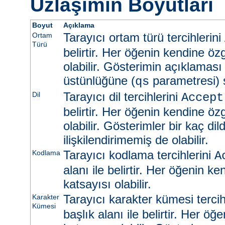
Uzlaşımın Boyutları
Boyut
Açıklama
Tarayıcı ortam türü tercihlerini
Ortam
Türü
belirtir. Her öğenin kendine öz
olabilir. Gösterimin açıklaması
üstünlüğüne (
parametresi) s
qs
Tarayıcı dil tercihlerini
Dil
Accept
belirtir. Her öğenin kendine öz
olabilir. Gösterimler bir kaç dild
ilişkilendirimemiş de olabilir.
Tarayıcı kodlama tercihlerini
Kodlama
A
alanı ile belirtir. Her öğenin k
katsayısı olabilir.
Tarayıcı karakter kümesi tercih
Karakter
Kümesi
başlık alanı ile belirtir. Her ö