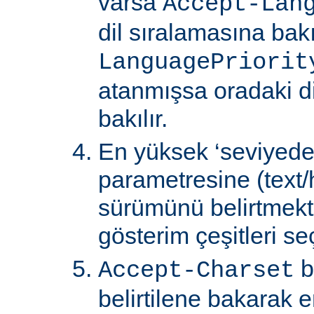
varsa
Accept-Lan
dil sıralamasına bakıl
LanguagePriorit
atanmışsa oradaki d
bakılır.
En yüksek ‘seviyede
parametresine (text/
sürümünü belirtmekte
gösterim çeşitleri seçi
b
Accept-Charset
belirtilene bakarak 