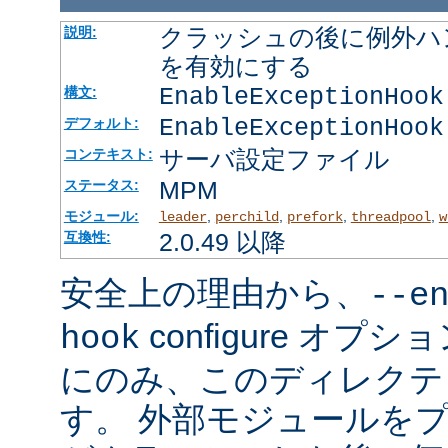
クラッシュの後に例外ハ
説明:
を有効にする
EnableExceptionHook
構文:
EnableExceptionHook
デフォルト:
サーバ設定ファイル
コンテキスト:
MPM
ステータス:
モジュール:
,
,
,
,
leader
perchild
prefork
threadpool
w
2.0.49 以降
互換性:
安全上の理由から、
--e
configure オ
hook
にのみ、このディレクテ
す。 外部モジュールを