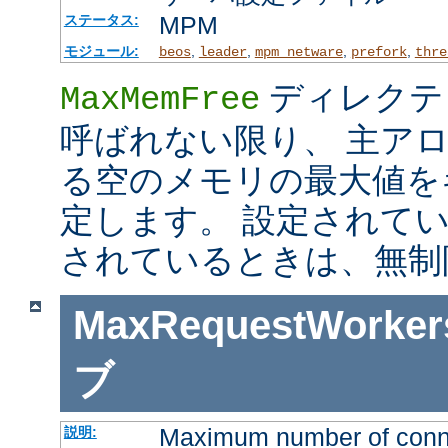
MPM
ステータス:
モジュール:
,
,
,
,
beos
leader
mpm_netware
prefork
thre
ディレクテ
MaxMemFree
呼ばれない限り、 主ア
る空のメモリの最大値を
定します。 設定されて
されているときは、無制
MaxRequestWorker
ブ
Maximum number of connec
説明: