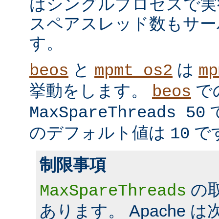
はシングルプロセスで実
スペアスレッド数もサー
す。
と
は
beos
mpmt_os2
mp
挙動をします。
で
beos
MaxSpareThreads 50
のデフォルト値は
で
10
制限事項
の
MaxSpareThreads
あります。 Apache 