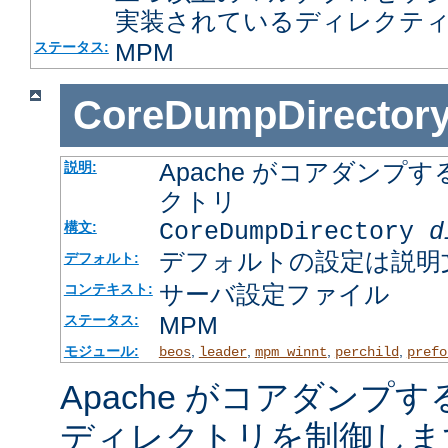
実装されているディレクテ
MPM
ステータス:
CoreDumpDirector
Apache がコアダン
説明:
クトリ
CoreDumpDirectory
d
構文:
デフォルトの設定は説明
デフォルト:
サーバ設定ファイル
コンテキスト:
MPM
ステータス:
モジュール:
,
,
,
,
beos
leader
mpm_winnt
perchild
prefo
Apache がコアダンプ
ディレクトリを制御しま