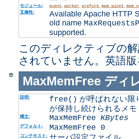
モジュール:
,
,
,
,
event
worker
prefork
mpm_winnt
mpm_n
Available Apache HTTP Se
互換性:
old name
MaxRequests
supported.
このディレクティブの解
されていません。英語版
MaxMemFree
ディ
が呼ばれない限
説明:
free()
が保持し続けられるメモ
MaxMemFree
KBytes
構文:
MaxMemFree 0
デフォルト:
サーバ設定ファイル
コンテキスト: