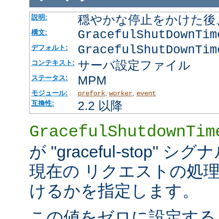
穏やかな停止をかけた後
説明:
GracefulShutDownTi
構文:
GracefulShutDownTim
デフォルト:
サーバ設定ファイル
コンテキスト:
MPM
ステータス:
モジュール:
,
,
prefork
worker
event
2.2 以降
互換性:
GracefulShutdownTim
が "graceful-stop
現在の リクエストの処
けるかを指定します。
この値をゼロに設定する