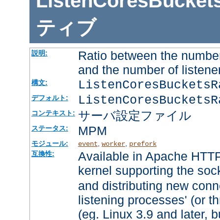
ListenCoresBucket
ティブ
Ratio between the number
説明:
and the number of listene
ListenCoresBuckets
構文:
ListenCoresBucketsR
デフォルト:
サーバ設定ファイル
コンテキスト:
MPM
ステータス:
モジュール:
,
,
event
worker
prefork
Available in Apache HTTP
互換性:
kernel supporting the soc
and distributing new con
listening processes' (or th
(eg. Linux 3.9 and later, b