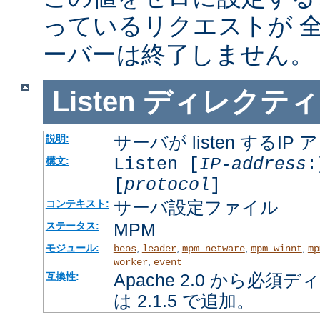
っているリクエストが 
ーバーは終了しません。
Listen
ディレクティ
サーバが listen するI
説明:
Listen [
IP-address
:
構文:
[
protocol
]
サーバ設定ファイル
コンテキスト:
MPM
ステータス:
モジュール:
,
,
,
,
beos
leader
mpm_netware
mpm_winnt
mp
,
worker
event
Apache 2.0 から必
互換性:
は 2.1.5 で追加。