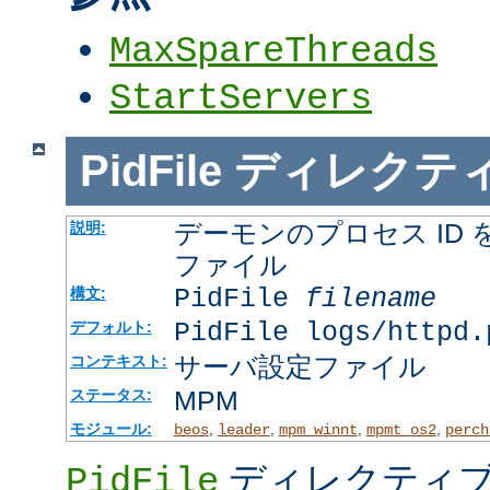
MaxSpareThreads
StartServers
PidFile
ディレクテ
デーモンのプロセス ID
説明:
ファイル
PidFile
filename
構文:
PidFile logs/httpd.
デフォルト:
サーバ設定ファイル
コンテキスト:
MPM
ステータス:
モジュール:
,
,
,
,
beos
leader
mpm_winnt
mpmt_os2
perch
ディレクティブ
PidFile