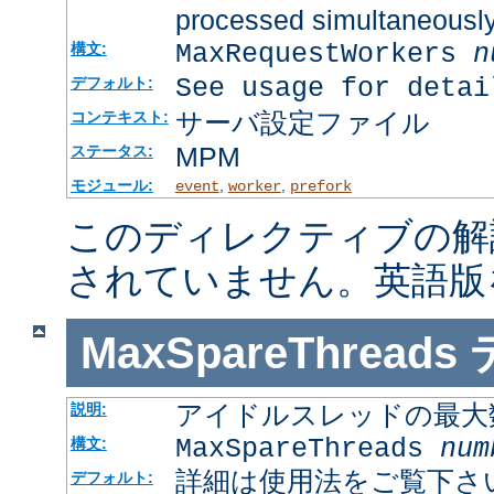
processed simultaneousl
MaxRequestWorkers
n
構文:
See usage for detai
デフォルト:
サーバ設定ファイル
コンテキスト:
MPM
ステータス:
モジュール:
,
,
event
worker
prefork
このディレクティブの解
されていません。英語版
MaxSpareThreads
アイドルスレッドの最大
説明:
MaxSpareThreads
num
構文:
詳細は使用法をご覧下さ
デフォルト: