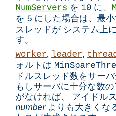
を
に、
NumServers
10
を
にした場合は、最小で
5
スレッドが システム上
す。
,
,
worker
leader
threa
ォルトは
MinSpareThr
ドルスレッド数をサーバ
もしサーバに十分な数の
がなければ、 アイドル
number
よりも大きくなる