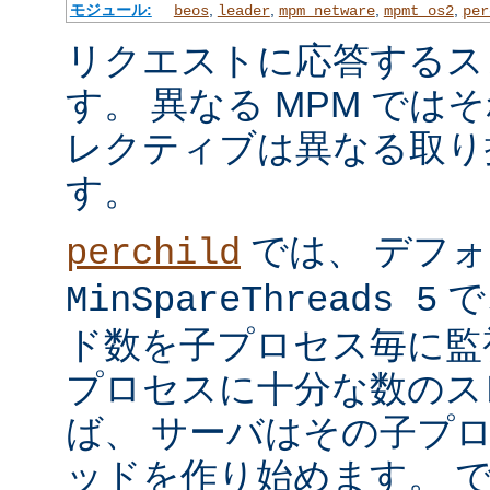
モジュール:
,
,
,
,
beos
leader
mpm_netware
mpmt_os2
per
リクエストに応答するス
す。 異なる MPM では
レクティブは異なる取り
す。
では、 デフ
perchild
で
MinSpareThreads 5
ド数を子プロセス毎に監
プロセスに十分な数のス
ば、 サーバはその子プ
ッドを作り始めます。 