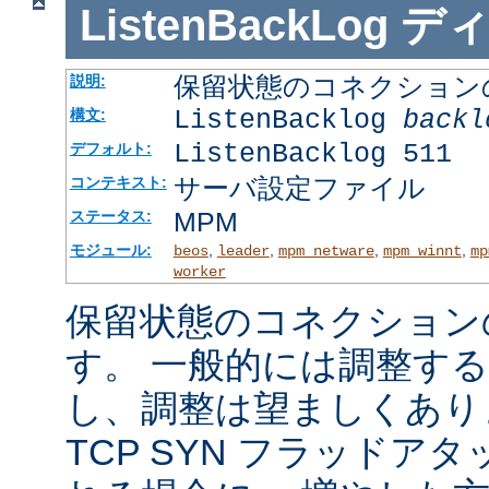
ListenBackLog
デ
保留状態のコネクション
説明:
ListenBacklog
backl
構文:
ListenBacklog 511
デフォルト:
サーバ設定ファイル
コンテキスト:
MPM
ステータス:
モジュール:
,
,
,
,
beos
leader
mpm_netware
mpm_winnt
mp
worker
保留状態のコネクション
す。 一般的には調整す
し、調整は望ましくあり
TCP SYN フラッドア