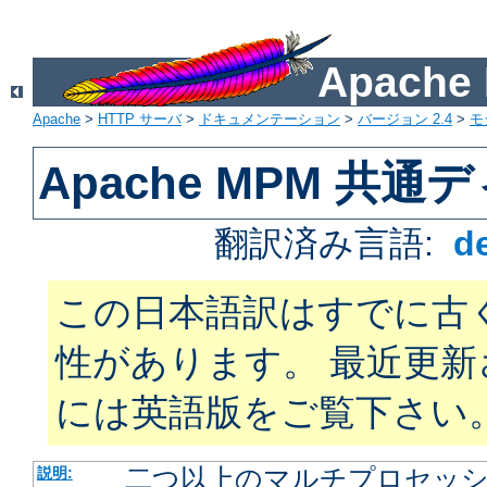
Apach
Apache
>
HTTP サーバ
>
ドキュメンテーション
>
バージョン 2.4
>
モ
Apache MPM 共
翻訳済み言語:
d
この日本語訳はすでに古
性があります。 最近更
には英語版をご覧下さい
二つ以上のマルチプロセッシン
説明: